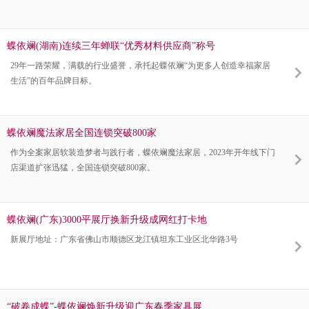
蝶依斓(湖南)连续三年蝉联“优秀材料供应商”称号
29年一路荣耀，满载的行业盛誉，承托起蝶依斓“为更多人创造幸福家居
生活”的百年品牌目标。
蝶依斓魔法家居全国连锁突破800家
作为全案家居软装造梦者与践行者，蝶依斓魔法家居，2023年开年线下门
店渠道扩张迅猛，全国连锁突破800家。
蝶依斓(广东)3000平展厅换新升级成网红打卡地
新展厅地址：广东省佛山市顺德区龙江镇坦东工业区北华路3号
“破卷成蝶”-蝶依斓焕新升级迎广东春季家具展