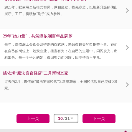
2023年，蝶依斓全新模式布局，厚积薄发，抢先赛道，以焕新升级的佛山
展厅、工厂，携硬核“刷子”实力参展。
29年“她力量”，共筑蝶依斓百年品牌梦
每年，蝶依斓工会都会以特别的仪式感，来致敬最美的巾帼奋斗者。她们
在自己的岗位上，兢兢业业，担当有为；在自己的生活中，闪闪发光，出
彩出色。每一个平凡的她，都因努力而闪耀，因坚持而不平凡。
蝶依斓“魔法窗帘轻店”二月新增39家
过去的2月，蝶依斓“魔法窗帘轻店”又新增39家，全国轻店数量已突破600
家。
10
/
31
上一页
下一页