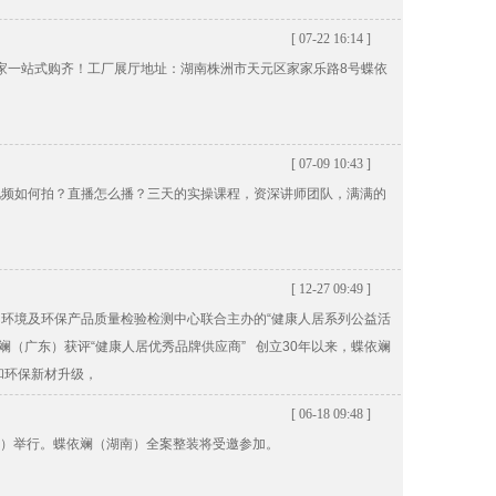
[ 07-22 16:14 ]
整家一站式购齐！工厂展厅地址：湖南株洲市天元区家家乐路8号蝶依
[ 07-09 10:43 ]
视频如何拍？直播怎么播？三天的实操课程，资深讲师团队，满满的
[ 12-27 09:49 ]
环境及环保产品质量检验检测中心联合主办的“健康人居系列公益活
斓（广东）获评“健康人居优秀品牌供应商” 创立30年以来，蝶依斓
和环保新材升级，
[ 06-18 09:48 ]
中心）举行。蝶依斓（湖南）全案整装将受邀参加。