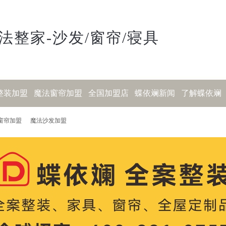
法整家-沙发/窗帘/寝具
整装加盟
魔法窗帘加盟
全国加盟店
蝶依斓新闻
了解蝶依斓
窗帘加盟
魔法沙发加盟