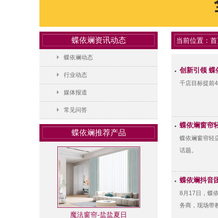
蝶依斓资讯动态
当前位置：
首
蝶依斓动态
创新引领 
行业动态
千店目标提前
媒体报道
常见问答
蝶依斓窗帘
蝶依斓推荐产品
蝶依斓窗帘轻
话题。
蝶依斓抖音
8月17日，
务商，现场带
魔法窗帘-盐盐夏日