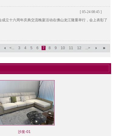
[ 05-24 08:45 ]
协会成立十六周年庆典交流晚宴活动在佛山龙江隆重举行，会上表彰了
<...
3
4
5
6
7
8
9
10
11
12
...>
沙发-01