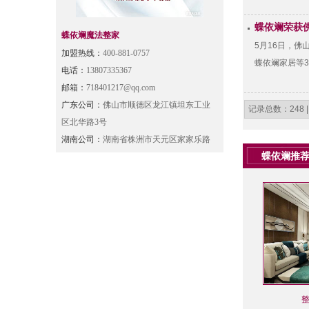
蝶依斓荣获
蝶依斓魔法整家
5月16日，
加盟热线：
400-881-0757
蝶依斓家居等
电话：
13807335367
邮箱：
718401217@qq.com
广东公司：
佛山市顺德区龙江镇坦东工业
记录总数：248 |
区北华路3号
湖南公司：
湖南省株洲市天元区家家乐路
蝶依斓推
整