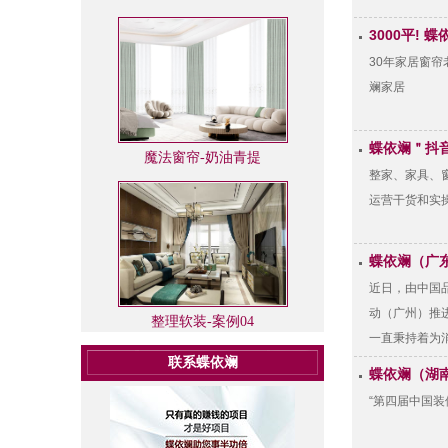
3000平!
30年家居窗
斓家居
蝶依斓＂抖音
魔法窗帘-奶油青提
整家、家具、
运营干货和实操
蝶依斓（广
近日，由中国
动（广州）推进
整理软装-案例04
一直秉持着为
联系蝶依斓
蝶依斓（湖
“第四届中国