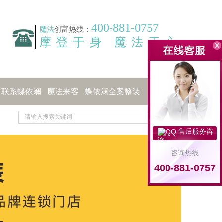
400-881-0757
魔法
创富热线：
摩登于身 魔法于心
联系蝶依斓
魔法来客
蝶依斓全案整装
售后服务咨
询
咨询热线
400-881-0757