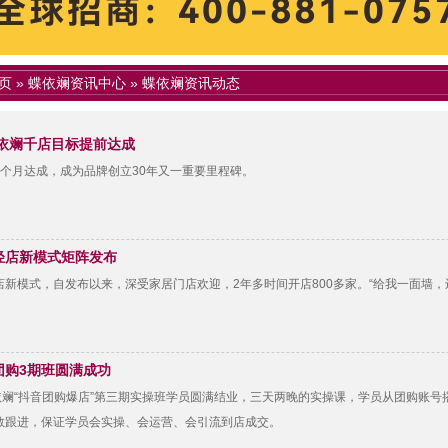
页
»
蝶依斓资讯中心
»
蝶依斓资讯动态
蝶依斓千店目标提前达成
4个月达成，成为品牌创立30年又一重要里程碑。
轻店新模式矩阵发布
店新模式，自发布以来，深受家居门店欢迎，2年多时间开店800多家。“给我一面墙
团购3期班圆满成功
蝶依斓“抖音团购爆店”第三期实操班学员圆满结业，三天两晚的实操课，学员从团购账
教跟进，保证学员会实操、会运营、会引流到店成交。