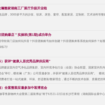
 蝶依斓整家湖南工厂展厅升级开业啦
帘老品牌，3000多平方的沙发、软床、床垫、窗帘、配套家居、定制柜、艺术涂料等
团购爆店＂实操班(第1期)成功举办
窗帘软装门店如何玩抖音？抖音团购账号如何创建？抖音团购来客系统如何操作？短
练习!
东）获评“健康人居优秀品牌供应商”
品牌建设室内空气净化品牌集群、室内环境净化行业（全国）协会联盟、国家室内车内
会”举行，蝶依斓（广东）公司受邀参加，并获评“健康人居优秀品牌供应商”。 蝶依
消费者打造一站式健康、环保、舒适整装/整家理念，通过不断的技术创新、质量把控
南）全案整装应邀参加中装博览会
装修零售新物种大会暨第二届装博会”将于6月21-22日在长沙芒果馆（湖南国际会展