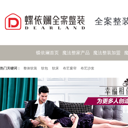
全案整装
蝶依斓首页
魔法整家产品
魔法整装加盟
热门关键词：
整体软装
软包
软床
布艺窗帘
布艺沙发