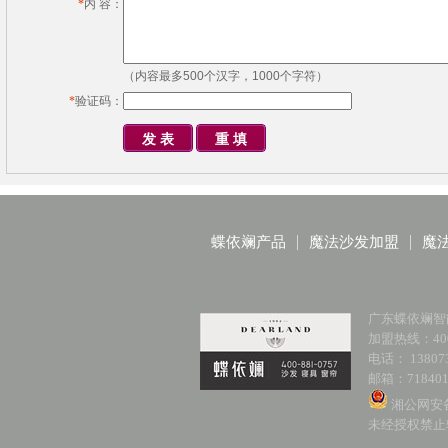
*
内 容：
（内容最多500个汉字，1000个字符）
*
验证码：
蝶依斓产品
魔法沙发加盟
魔
广东蝶依斓智
加盟热线：400-
电话： 138073
邮箱：718401
湘公网安备 
未经授权禁止