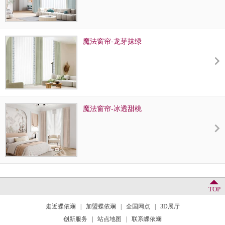
魔法窗帘-龙芽抹绿
魔法窗帘-冰透甜桃
TOP
走近蝶依斓
|
加盟蝶依斓
|
全国网点
|
3D展厅
创新服务
|
站点地图
|
联系蝶依斓