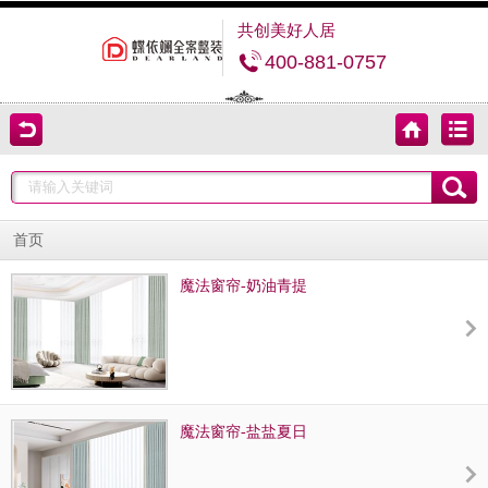
共创美好人居
400-881-0757
首页
魔法窗帘-奶油青提
魔法窗帘-盐盐夏日