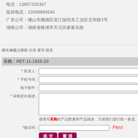
电话：
13807335367
投诉电话：
15099884545
广东公司：佛山市顺德区龙江镇坦东工业区北华路3号
湖南公司：湖南省株洲市天元区家家乐路
蝶依斓魔法整家-沙发 窗帘 寝具
采购：RET-11-1820-23
*
联系人：
*
手机号码：
电子邮件：
*
采购意向描述：
请填写
采购
的产品数量和产品描述，方便我们进行统一备货
*
验证码：