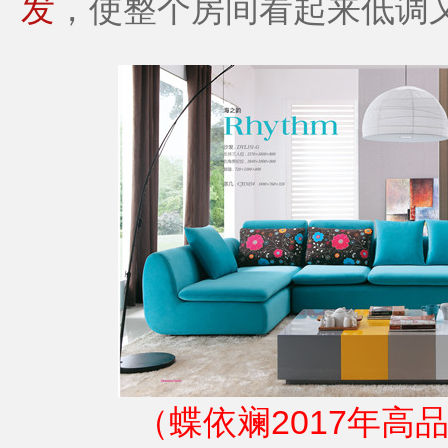
发
，使整个房间看起来低调
（蝶依斓2017年高