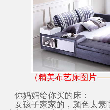
（精美布艺床图片—
你妈妈给你买的床：
女孩子家家的，颜色太素