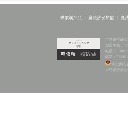
蝶依斓产品
魔法沙发加盟
魔
广东蝶依斓智
加盟热线：400-
电话： 138073
邮箱：718401
湘公网安备 
未经授权禁止