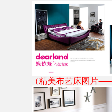
（精美布艺床图片—