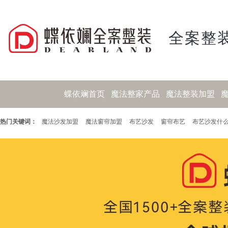
全案整装
蝶依斓首页
魔法整家产品
魔法整装加盟
热门关键词：
魔法沙发加盟
魔法窗帘加盟
布艺沙发
窗帘布艺
布艺沙发什