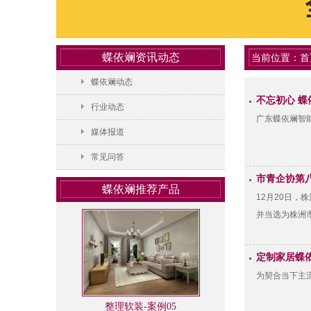
蝶依斓资讯动态
当前位置：
首
蝶依斓动态
不忘初心 蝶
行业动态
广东蝶依斓智能
媒体报道
常见问答
市青企协第
蝶依斓推荐产品
12月20日
并当选为株洲
定制家居蝶依
为契合当下主流
整理软装-案例05