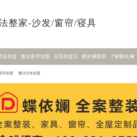
法整家-沙发/窗帘/寝具
整装加盟
魔法窗帘加盟
全国加盟店
蝶依斓新闻
了解蝶依斓
窗帘加盟
魔法沙发加盟