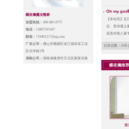
Oh my 
蝶依斓魔法整家
【本站讯】近
加盟热线：
400-881-0757
店、贵州遵义
电话：
13807335367
居贵州第八家
邮箱：
718401217@qq.com
多名蝶依斓加
广东公司：
佛山市顺德区龙江镇坦东工业
记录总数：248 |
区北华路3号
湖南公司：
湖南省株洲市天元区家家乐路
蝶依斓推
魔