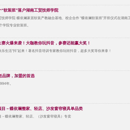
个“软装班”落户湖南工贸技师学院
贸技师学院·蝶依斓家居软装产教融合基地、校企合作 “蝶依斓软装班”开班仪式在湖南
一个学院专业软装班。
大赛火爆来袭！大咖教你玩抖音，参赛还能赢大奖！
快乐生活“抖”起来！著名抖音培训专家教你玩转抖音，超多大奖等你来拿！
年老品牌，加盟的首选
994年。
项目－蝶依斓整家、轻店、沙发窗帘寝具单品类
目－蝶依斓整家、轻店、（沙发窗帘寝具）专卖