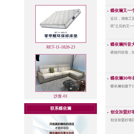
蝶依斓又一
近日，湖南工
班”之后的又
蝶依斓抖音
RET-11-1820-23
硬核抖软装，
蝶依斓30
蝶依斓创建于1
沙发-01
联系蝶依斓
创业加盟好
创业加盟好项