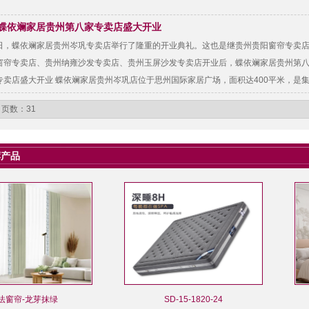
god蝶依斓家居贵州第八家专卖店盛大开业
日，蝶依斓家居贵州岑巩专卖店举行了隆重的开业典礼。这也是继贵州贵阳窗帘专卖
窗帘专卖店、贵州纳雍沙发专卖店、贵州玉屏沙发专卖店开业后，蝶依斓家居贵州第八家专
专卖店盛大开业 蝶依斓家居贵州岑巩店位于思州国际家居广场，面积达400平米，是
盟商、嘉宾及蝶依斓总部人员参加了开业
 页数：31
荐产品
法窗帘-龙芽抹绿
SD-15-1820-24