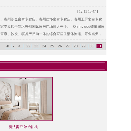
[ 12-13 13:47 ]
店、贵州织金窗帘专卖店、贵州仁怀窗帘专卖店、贵州玉屏窗帘专卖
卖店于岑巩思州国际家居广场盛大开业。 Oh my god蝶依斓家
集窗帘、沙发、寝具产品为一体的综合家居生活体验馆。开业当天，
<...
22
23
24
25
26
27
28
29
30
31
魔法窗帘-冰透甜桃