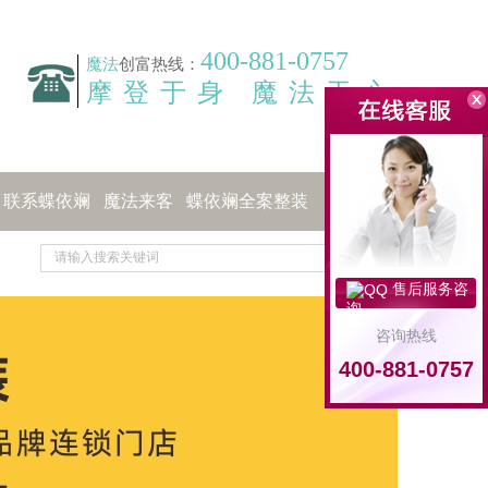
400-881-0757
魔法
创富热线：
摩登于身 魔法于心
联系蝶依斓
魔法来客
蝶依斓全案整装
售后服务咨
询
咨询热线
400-881-0757