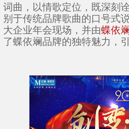
词曲，以情歌定位，既深刻
别于传统品牌歌曲的口号式
大企业年会现场，
并
由
蝶依
了蝶依斓品牌的
独特魅力
，