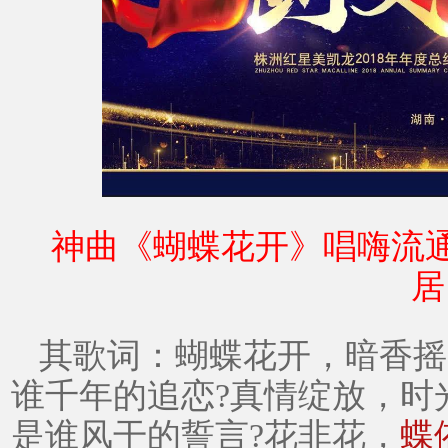
神曲《蝴蝶花开》唱嗨
流
居
其歌词：蝴蝶花开，暗香摇
谁千年的追恋
?真情绽放，时
是谁风干的誓言?花非花，
蝶