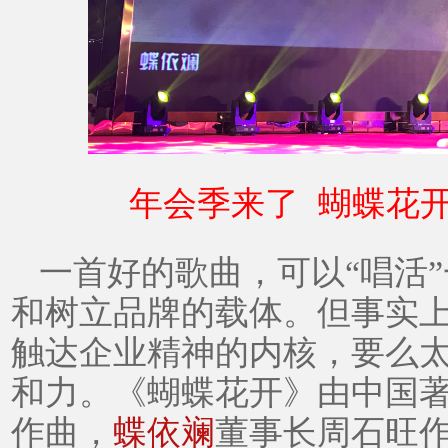
年会季来了
蝴蝶花
一首好的歌曲，可以
“唱活
和树立品牌的载体。但事实
触达企业精神的内核，要么
和力。《蝴蝶花开》由中国
作曲，
蝶依斓
董事长周石旺