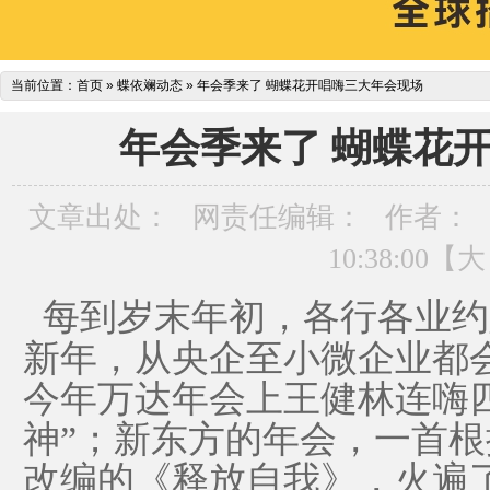
当前位置：
首页
»
蝶依斓动态
»
年会季来了 蝴蝶花开唱嗨三大年会现场
年会季来了 蝴蝶花
文章出处：
网责任编辑：
作者：
10:38:00【
大
每到
岁末年初，
各行各业约
新年，从央企至小微企业都
今年万达年会
上
王健林连嗨
神”
；
新东方的年会，一首根
改
编
的《释放自我》，火遍