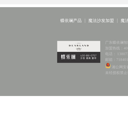
蝶依斓产品
魔法沙发加盟
魔
广东蝶依斓智
加盟热线：400-
电话： 138073
邮箱：718401
湘公网安备 
未经授权禁止