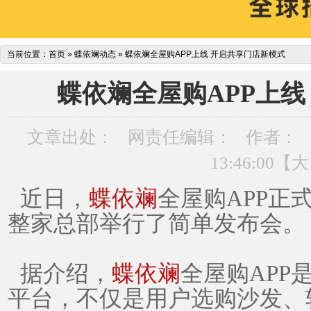
当前位置：
首页
»
蝶依斓动态
»
蝶依斓全屋购APP上线 开启共享门店新模式
蝶依斓全屋购APP上线
文章出处：
网责任编辑：
作者：
13:46:00【
大
近日，
蝶依斓
全屋购
APP
正
整家总部举行了简单发布会。
据介绍，
蝶依斓
全屋购
APP
平台，
不仅是用户
选购
沙发、