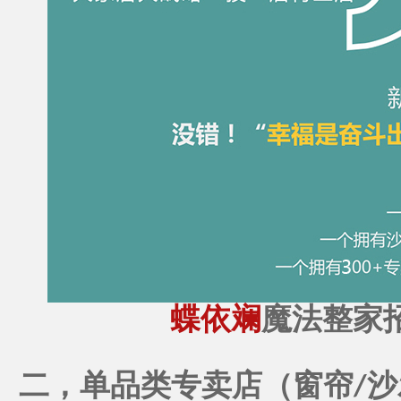
蝶依斓
魔法整家
二，单品类专卖店（窗帘
沙
/