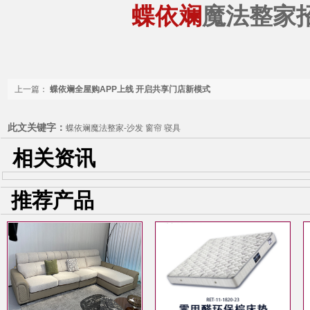
蝶依斓
魔法整家
上一篇：
蝶依斓全屋购APP上线 开启共享门店新模式
此文关键字：
蝶依斓魔法整家-沙发 窗帘 寝具
相关资讯
推荐产品