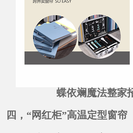
蝶依斓魔法整家
四，
“网红柜”高温定型窗帘