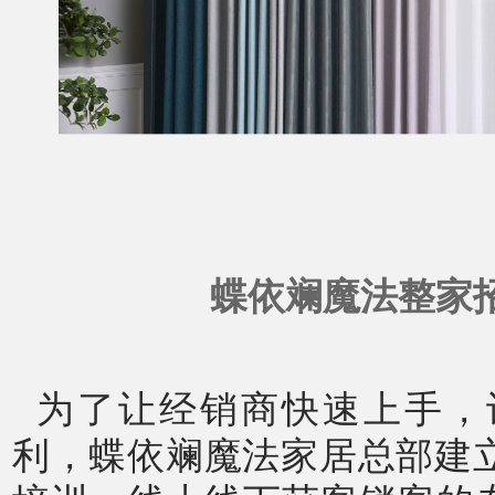
蝶依斓魔法整家
为了让
经销商
快速上手，
利，
蝶依斓魔法
家居总部建