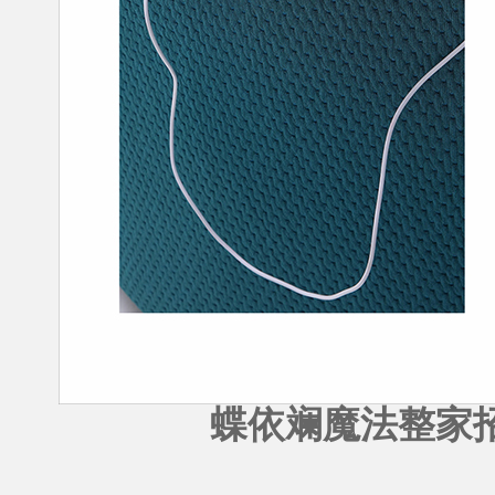
蝶依斓魔法整家