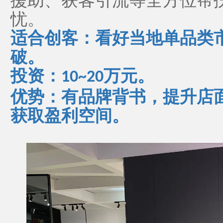
援助、获客引流等全方位帮
忧。
适合创客：看好当地单品类
破。
投资：
万元。
10~20
优势：有品牌背书，提升店
获取盈利空间。