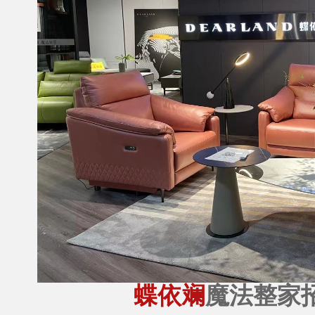
蝶依斓
魔法整家