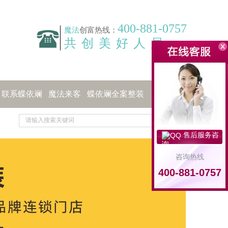
400-881-0757
魔法
创富热线：
共创美好人居
联系蝶依斓
魔法来客
蝶依斓全案整装
售后服务咨
询
咨询热线
400-881-0757