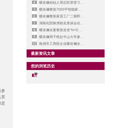
蝶依斓创始人周石旺荣登“2026家居红人榜”
蝶依斓整装7000平智能家居工厂（二期）开建
蝶依斓整装家居工厂二期即将正式动工
湖南化院株洲校友座谈会在蝶依斓全案整装召开
蝶依斓全案整装首发“N+D美好人居”，重塑理想家装
蝶依斓周子晗赴中山大学参加株洲民营经济人士“赋能充电”培训班
株洲市工商联企业蝶依斓全案整装助困捐赠数万元家具
最新资讯文章
您的浏览历史
后参
名景
但是