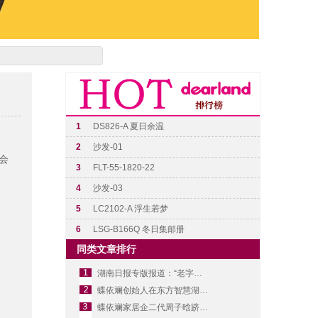
1
DS826-A 夏日余温
2
沙发-01
会
3
FLT-55-1820-22
4
沙发-03
5
LC2102-A 浮生若梦
6
LSG-B166Q 冬日集邮册
同类文章排行
湖南日报专版报道：“老字号”蝶依斓32年创新故事
蝶依斓创始人在东方智慧湖南同学会年会分享新媒体破局
蝶依斓家居企二代周子晗跻身“2026家居红人榜”