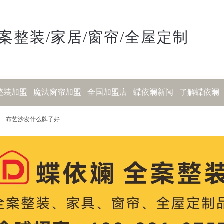
案整装/家居/窗帘/全屋定制
整装加盟
魔法窗帘加盟
全国加盟店
蝶依斓新闻
了解蝶依斓
布艺沙发什么牌子好