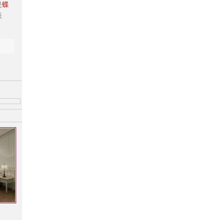
是
蝶
表