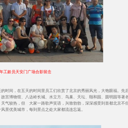
年工龄员天安门广场合影留念
的时间，在五天的时间里员工们欣赏了北京的秀丽风光，大饱眼福。先
、故宫博物馆、八达岭长城、水立方、鸟巢、天坛、颐和园、圆明园等著
、天气较热，但 大家一路歌声笑语，兴致勃勃，深深感受到首都北京不
个风景优美城市，每到景点之处大家都流连忘返。