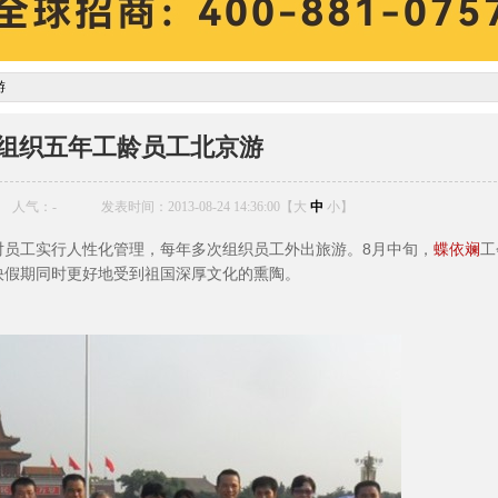
游
组织五年工龄员工北京游
人气：
-
发表时间：2013-08-24 14:36:00【
大
中
小
】
员工实行人性化管理，每年多次组织员工外出旅游。8月中旬，
蝶依斓
工
快假期同时更好地受到祖国深厚文化的熏陶。