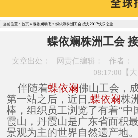
当前位置：
首页
»
蝶依斓动态
»
蝶依斓株洲工会 接力2017快乐之旅
蝶依斓株洲工会 接
文章出处：
网责任编辑：
作者：
08:17:00【
大
伴随着
蝶依斓
佛山工会，成
第一站之后，近日,
蝶依斓
株
棒，组织员工浏览了有着“中
霞山，丹霞山是广东省面积
景观为主的世界自然遗产地。