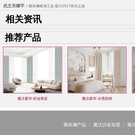
此文关键字：
蝶依斓株洲工会 接力2017快乐之旅
相关资讯
推荐产品
魔法窗帘-奶油青提
魔法窗帘-冰透甜桃
蝶依斓产品
魔法沙发加盟
魔