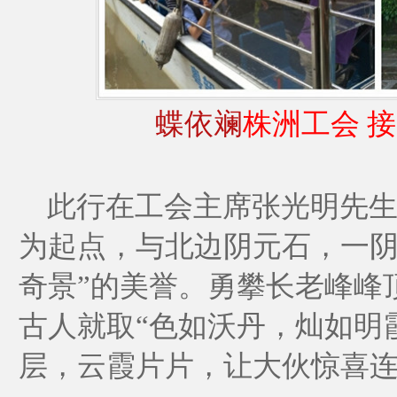
蝶依斓
株洲工会 接
此行在工会主席张光明先生
为起点，与北边阴元石，一阴
奇景”的美誉。勇攀长老峰峰
古人就取“色如沃丹，灿如明
层，云霞片片，让大伙惊喜