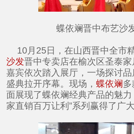
蝶依斓晋中布艺沙
10月25日，在山西晋中全市
沙发
晋中专卖店在榆次区圣泰家
嘉宾依次踏入展厅，一场探讨品
盛典拉开序幕。现场，
蝶依斓
多
面展现了蝶依斓经典产品的魅力
家直销百万让利”系列赢得了广