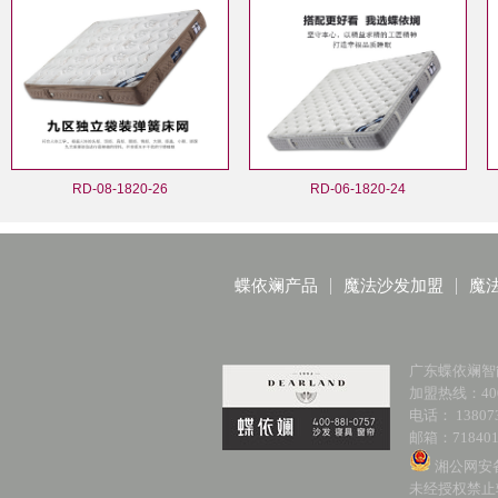
RD-08-1820-26
RD-06-1820-24
蝶依斓产品
魔法沙发加盟
魔
广东蝶依斓智
加盟热线：400-
电话： 138073
邮箱：718401
湘公网安备 
未经授权禁止