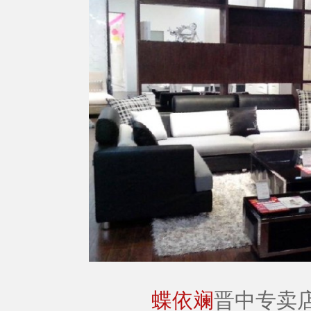
蝶依斓
晋中专卖