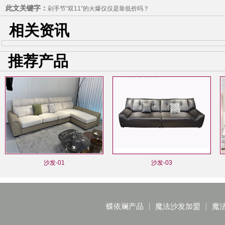
此文关键字：
剁手节“双11”的火爆仅仅是靠低价吗？
相关资讯
推荐产品
沙发-01
沙发-03
蝶依斓产品
魔法沙发加盟
魔