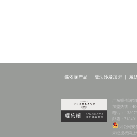
蝶依斓产品
魔法沙发加盟
魔
广东蝶依斓智
加盟热线：400-
电话： 138073
邮箱：718401
湘公网安备 4
未经授权禁止